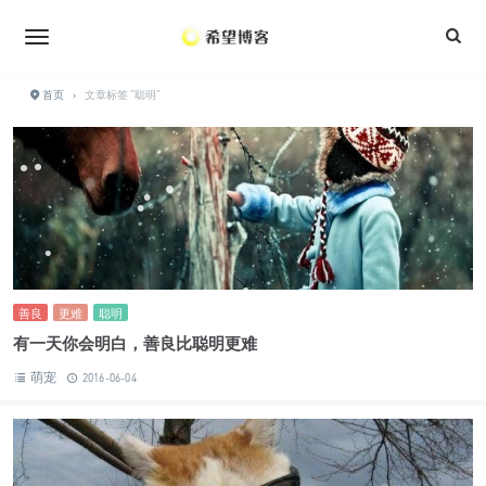
•
•
•
•
•
首页
›
文章标签 "聪明"
•
•
•
•
•
•
•
•
•
善良
更难
聪明
有一天你会明白，善良比聪明更难
萌宠
2016-06-04