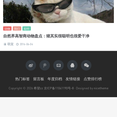
动物
我们
聪明
自然界高智商动物盘点：猪其实很聪明也很爱干净
萌宠
2016-06-04
热门标签
留言板
年度归档
友情链接
点赞排行榜
Copyright © 2026
希望zz
京ICP备11041190号-8
· Designed by
nicetheme