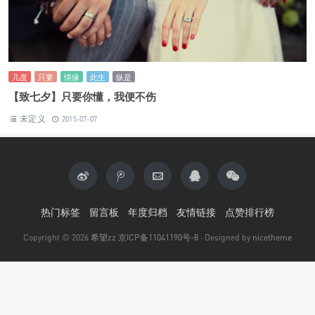
几度
只要
情缘
此生
纵是
【致七夕】只要你懂，我便不伤
未定义
2015-07-07
热门标签
留言板
年度归档
友情链接
点赞排行榜
Copyright © 2026
希望zz
京ICP备11041190号-8
· Designed by
nicetheme