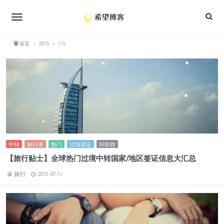
•
•
•
•
•
•
•
•
•
•
首页
›
2015
›
7月
•
•
•
•
•
•
•
中转
旅行者
热门
过境签证
阿联酋
【旅行贴士】全球热门过境中转国家/地区签证信息大汇总
•
•
旅行
2015-07-19
•
•