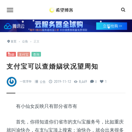
•
•
•
•
•
•
•
•
•
•
•
首页
›
公告
›
正文
婚姻
支付宝
查询
•
•
•
支付宝可以查婚姻状况望周知
•
•
•
•
•
•
2019-11-12
8,469
1
一世浮华
公告
0
•
•
•
•
•
有小仙女反映只有部分省市有
•
首先，你得知道你们省市的支fu宝服务号，比如重庆
•
就叫渝快办，在支fu宝顶上搜索：渝快办，就会出来很多