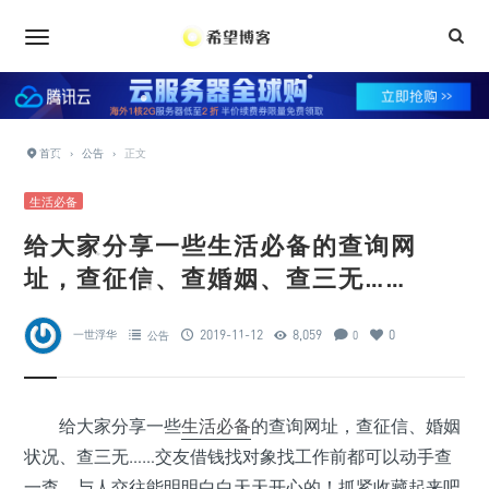
•
•
•
•
•
•
•
•
•
•
•
•
首页
›
公告
›
正文
•
•
生活必备
给大家分享一些生活必备的查询网
•
址，查征信、查婚姻、查三无……
•
•
2019-11-12
8,059
0
一世浮华
公告
0
•
给大家分享一些
生活必备
的
查询网址，查征信、婚姻
状况、查三无
……
交友借钱找对象找工作前都可以动手查
一查，与人交往能明明白白天天开心的！抓紧收藏起来吧