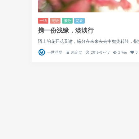
一纸
无语
缘分
花香
携一份浅缘，淡淡行
陌上的花开花又谢，缘分在来来去去中兜兜转转，指尖
一世浮华
未定义
2016-07-17
2,966
0