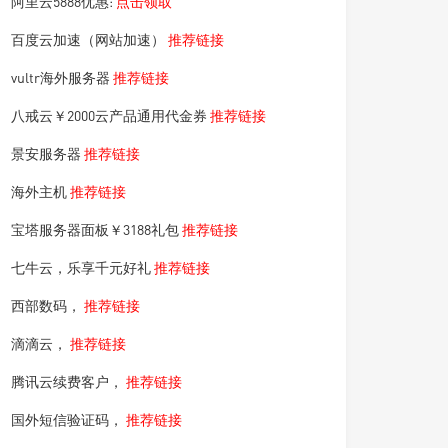
阿里云5888优惠:
点击领取
百度云加速（网站加速）
推荐链接
vultr海外服务器
推荐链接
八戒云￥2000云产品通用代金券
推荐链接
景安服务器
推荐链接
海外主机
推荐链接
宝塔服务器面板￥3188礼包
推荐链接
七牛云，乐享千元好礼
推荐链接
西部数码，
推荐链接
滴滴云，
推荐链接
腾讯云续费客户，
推荐链接
国外短信验证码，
推荐链接