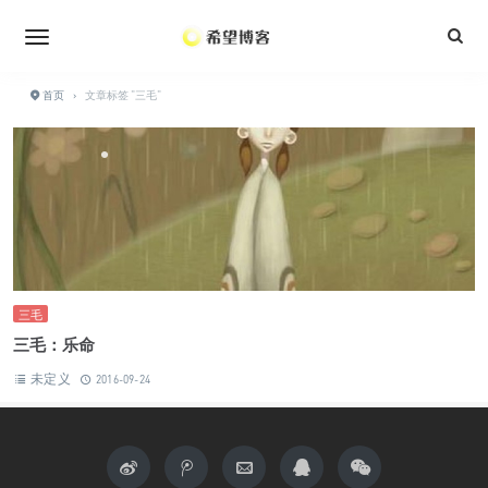
•
•
•
•
首页
›
文章标签 "三毛"
•
•
三毛
三毛：乐命
未定义
2016-09-24