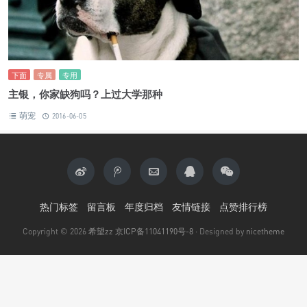
下面
专属
专用
主银，你家缺狗吗？上过大学那种
萌宠
2016-06-05
热门标签
留言板
年度归档
友情链接
点赞排行榜
Copyright © 2026
希望zz
京ICP备11041190号-8
· Designed by
nicetheme