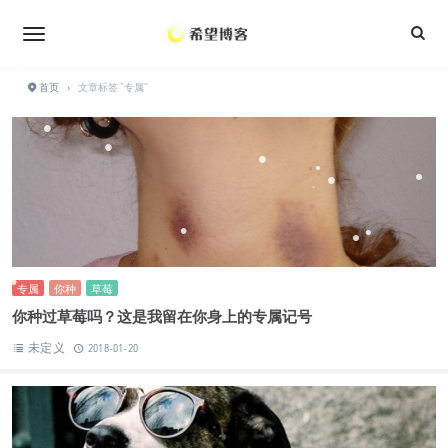
•
•
•
•
•
•
•
•
•
•
•
首页
›
文章标签 "专属"
•
•
•
•
•
•
•
•
•
•
•
•
•
专属
你种
草莓
•
•
你种过草莓吗？这是我留在你身上的专属记号
•
未定义
2018-01-20
•