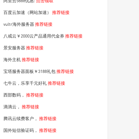
阿里云5888优惠:
点击领取
百度云加速（网站加速）
推荐链接
vultr海外服务器
推荐链接
八戒云￥2000云产品通用代金券
推荐链接
景安服务器
推荐链接
海外主机
推荐链接
宝塔服务器面板￥3188礼包
推荐链接
七牛云，乐享千元好礼
推荐链接
西部数码，
推荐链接
滴滴云，
推荐链接
腾讯云续费客户，
推荐链接
国外短信验证码，
推荐链接