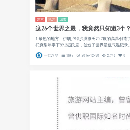
东京
地方
城市
这26个世界之最，我竟然只知道3个
1.最热的地方：伊朗卢特沙漠摄氏70.7度的高温
托克常年零下89.2摄氏度，创造了世界最低气温记录。 .
一世浮华
旅行
2016-12-30
2,746
0