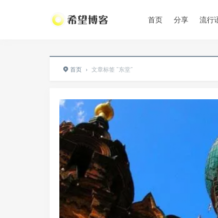
•
•
首页
分享
流行
•
首页
›
文章标签 "东堂"
•