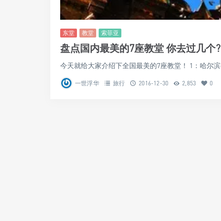
东堂
教堂
索菲亚
盘点国内最美的7座教堂 你去过几个?
今天就给大家介绍下全国最美的7座教堂！ 1：哈尔滨圣
一世浮华
旅行
2016-12-30
2,853
0