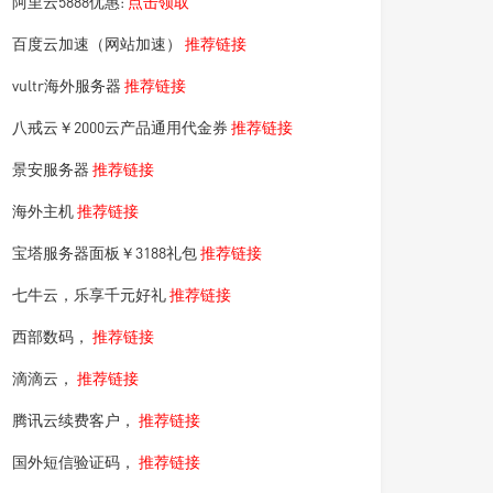
阿里云5888优惠:
点击领取
百度云加速（网站加速）
推荐链接
vultr海外服务器
推荐链接
八戒云￥2000云产品通用代金券
推荐链接
景安服务器
推荐链接
海外主机
推荐链接
宝塔服务器面板￥3188礼包
推荐链接
七牛云，乐享千元好礼
推荐链接
西部数码，
推荐链接
滴滴云，
推荐链接
腾讯云续费客户，
推荐链接
国外短信验证码，
推荐链接