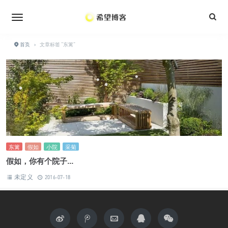
•
•
•
•
•
•
•
•
•
•
•
首页
›
文章标签 "东篱"
•
•
•
•
•
•
•
•
•
东篱
假如
小院
采菊
假如，你有个院子...
•
未定义
2016-07-18