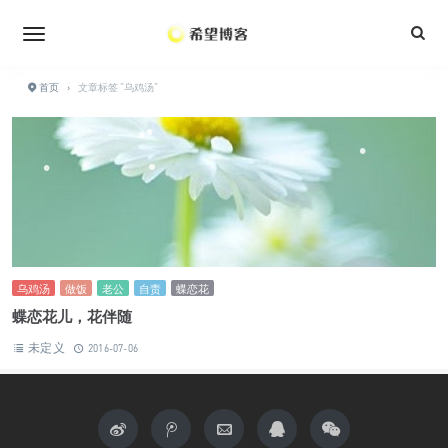
•
•
•
•
•
•
•
首页
›
文章标签 "乌鸡汤"
•
•
•
•
•
•
•
乌鸡汤
做饭
老公
自责
蝶恋花
蝶恋花儿，花伴随
未定义
2016-07-06