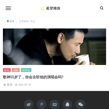
•
•
•
•
•
•
•
•
•
首页
›
文章标签 "乐坛"
乐坛
唱歌
张学友
歌神55岁了，你会去听他的演唱会吗?
音乐
2016-07-18