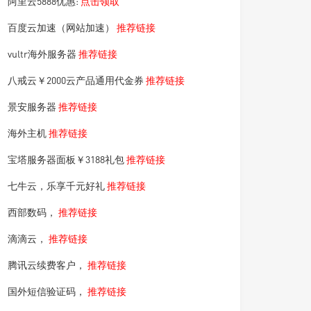
阿里云5888优惠:
点击领取
百度云加速（网站加速）
推荐链接
vultr海外服务器
推荐链接
八戒云￥2000云产品通用代金券
推荐链接
景安服务器
推荐链接
海外主机
推荐链接
宝塔服务器面板￥3188礼包
推荐链接
七牛云，乐享千元好礼
推荐链接
西部数码，
推荐链接
滴滴云，
推荐链接
腾讯云续费客户，
推荐链接
国外短信验证码，
推荐链接