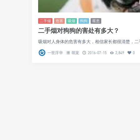
二手烟
危害
吸烟
狗狗
罹患
二手烟对狗狗的害处有多大？
吸烟对人身体的危害有多大，相信家长都很清楚，二手烟
一世浮华
萌宠
2016-07-15
2,849
0