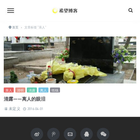
•
•
•
•
•
•
•
首页
›
文章标签 "亲人"
•
•
亲人
清明
清露
离人
纸钱
清露——离人的眼泪
未定义
2016-04-01