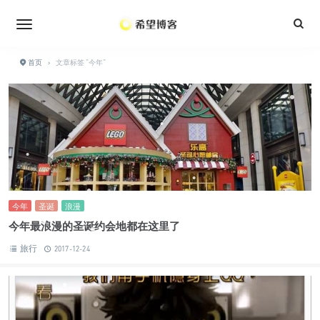
•
•
•
•
•
•
•
•
•
首页
›
文章标签 "今年"
•
•
•
•
•
•
•
•
•
•
•
今年
圣诞
浪漫
•
•
•
今年最浪漫的圣诞约会地都在这里了
•
•
旅行
2017-12-24
•
•