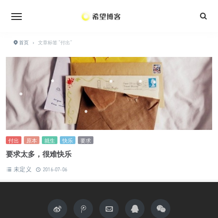
•
•
•
•
•
•
首页
›
文章标签 "付出"
•
•
•
•
•
•
付出
原本
就生
快乐
要求
•
要求太多，很难快乐
未定义
2016-07-06