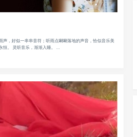
•
雨声，好似一串串音符；听雨点唰唰落地的声音，恰似音乐美
。 灵听音乐，渐渐入睡。 ...