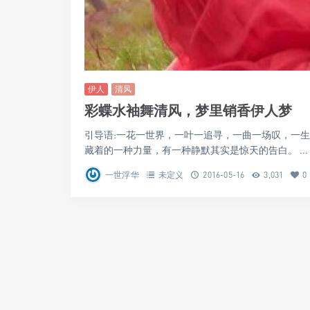
伊人
清风
彩蝶水袖舞清风，梦里销香伊人梦
引导语:一花一世界，一叶一追寻，一曲一场叹，一
藏着的一种力量，有一种静默其实是惊天的告白。 ...
一世浮华
未定义
2016-05-16
3,031
0