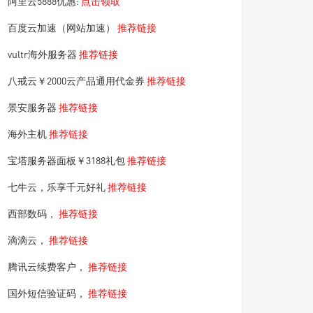
阿里云5888优惠:
点击领取
百度云加速（网站加速）
推荐链接
vultr海外服务器
推荐链接
八戒云￥2000云产品通用代金券
推荐链接
景安服务器
推荐链接
海外主机
推荐链接
宝塔服务器面板￥3188礼包
推荐链接
七牛云，乐享千元好礼
推荐链接
西部数码，
推荐链接
滴滴云，
推荐链接
腾讯云续费客户，
推荐链接
国外短信验证码，
推荐链接