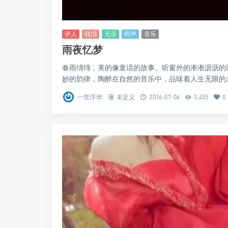
伊人
我泪
无语
雨声
音乐
雨夜忆梦
春雨绵绵，美的像童话的故事。听窗外的淅淅沥沥的
妙的韵律，陶醉在自然的音乐中，品味着人生无限的永恒
一世浮华
未定义
2016-07-06
3,455
0