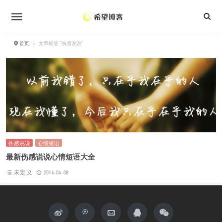
•
•
•
首页
›
文章标签 "伤感说说"
伤感说说
心情短语
最新伤感说说心情短语大全
未定义
2016-04-08