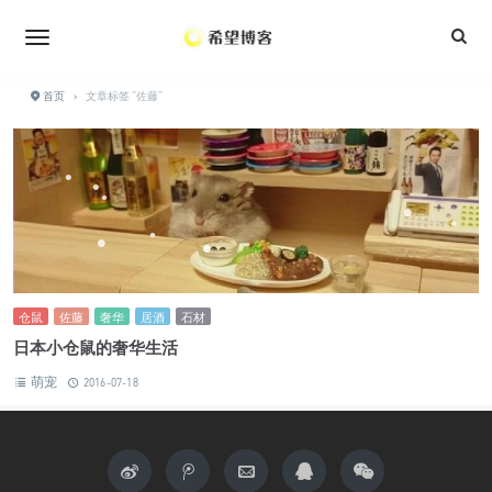
•
•
•
•
•
•
•
•
首页
›
文章标签 "佐藤"
•
•
•
•
•
•
•
•
•
仓鼠
佐藤
奢华
居酒
石材
•
日本小仓鼠的奢华生活
•
•
萌宠
2016-07-18