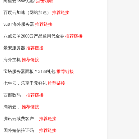
阿里云5888优惠:
点击领取
百度云加速（网站加速）
推荐链接
vultr海外服务器
推荐链接
八戒云￥2000云产品通用代金券
推荐链接
景安服务器
推荐链接
海外主机
推荐链接
宝塔服务器面板￥3188礼包
推荐链接
七牛云，乐享千元好礼
推荐链接
西部数码，
推荐链接
滴滴云，
推荐链接
腾讯云续费客户，
推荐链接
国外短信验证码，
推荐链接