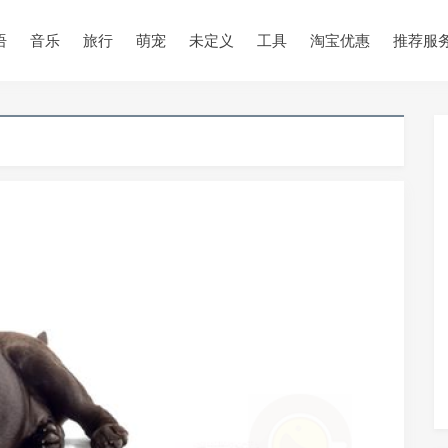
•
•
语
音乐
旅行
萌宠
未定义
工具
淘宝优惠
推荐服