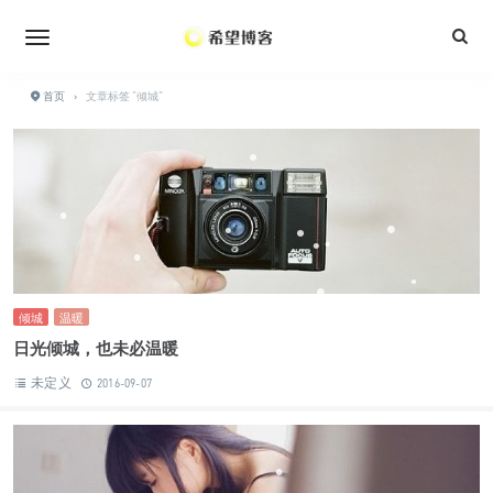
•
•
•
•
•
首页
›
文章标签 "倾城"
•
•
•
•
•
•
•
•
•
•
•
•
•
倾城
温暖
•
日光倾城，也未必温暖
•
•
•
未定义
•
2016-09-07
•
•
•