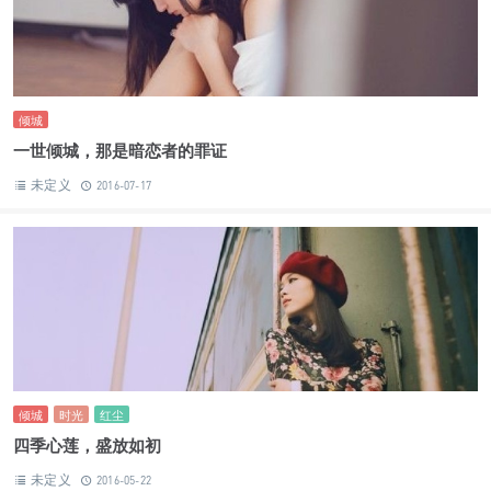
•
倾城
一世倾城，那是暗恋者的罪证
未定义
2016-07-17
倾城
时光
红尘
四季心莲，盛放如初
未定义
2016-05-22