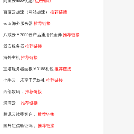
阿里云5888优惠:
点击领取
百度云加速（网站加速）
推荐链接
vultr海外服务器
推荐链接
八戒云￥2000云产品通用代金券
推荐链接
景安服务器
推荐链接
海外主机
推荐链接
宝塔服务器面板￥3188礼包
推荐链接
七牛云，乐享千元好礼
推荐链接
西部数码，
推荐链接
滴滴云，
推荐链接
腾讯云续费客户，
推荐链接
国外短信验证码，
推荐链接