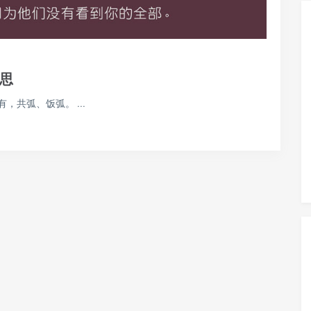
思
共弧、饭弧。 ...