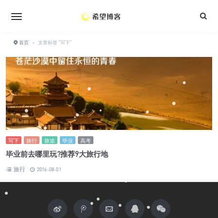
•
•
•
•
首页
›
文章标签 "写下"
•
•
•
•
•
•
•
•
•
•
•
•
•
•
•
•
写下
旅行
旅途
毕业
高考
•
毕业前去哪里玩?推荐9大旅行地
旅行
2016-08-01
•
•
•
•
•
•