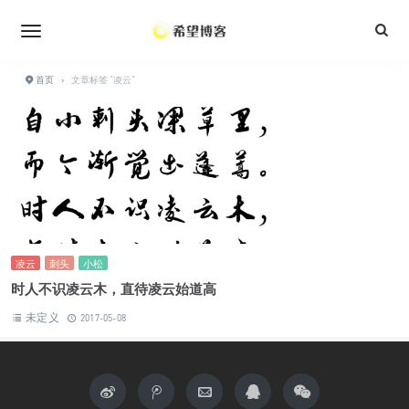
•
•
•
•
•
•
•
•
首页
›
文章标签 "凌云"
•
•
•
•
•
•
凌云
刺头
小松
时人不识凌云木，直待凌云始道高
未定义
2017-05-08