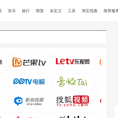
•
•
语
音乐
旅行
萌宠
未定义
工具
淘宝优惠
推荐服
•
•
•
•
•
•
•
•
•
•
•