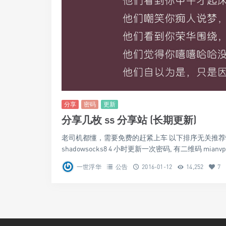
分享
密码
更新
分享几枚 ss 分享站 (长期更新)
老司机都懂，需要免费的赶紧上车 以下排序无关推荐性 
shadowsocks8 4 小时更新一次密码, 有二维码 mianvpn 
一世浮华
公告
2016-01-12
14,252
7