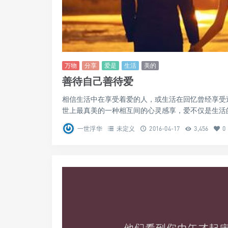
万物
分享
爱是
生活
美的
善待自己善待爱
相信生活中在享受着爱的人，或生活在回忆曾经享受
世上最真美的一种相互间的心灵感享，爱不仅是生活的必
一世浮华
未定义
2016-04-17
3,456
0