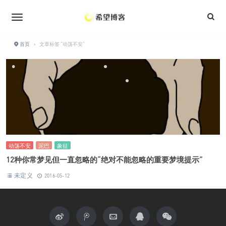
•
•
首页
›
文章标签 "动荡不安"
•
•
•
•
动荡不安
泥巴
象征
12种你常梦见但一直忽略的“绝对不能忽略的重要梦境提示”
未定义
2016-05-12