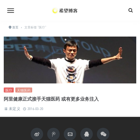
•
•
•
•
首页
›
文章标签 "医疗"
•
医疗
天猫医药
阿里健康正式接手天猫医药 或有更多业务注入
未定义
2016-03-20