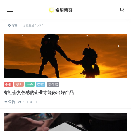
•
•
•
•
•
首页
›
文章标签 "华为"
•
•
•
•
•
•
企业
华为
社会
荣耀
责任感
有社会责任感的企业才能做出好产品
公告
2016-04-01