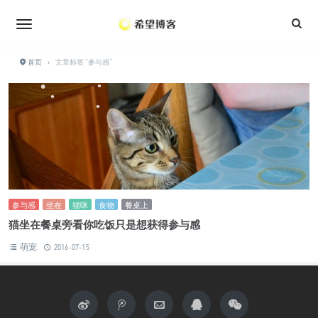
•
•
•
•
•
•
•
•
•
首页
›
文章标签 "参与感"
•
•
•
•
•
•
参与感
坐在
猫咪
食物
餐桌上
猫坐在餐桌旁看你吃饭只是想获得参与感
萌宠
2016-07-15