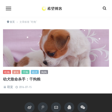
•
•
•
•
•
•
•
首页
›
文章标签 "吃饱"
•
•
•
•
吃饱
家长
干狗
幼犬
狗狗
幼犬致命杀手：干狗粮
萌宠
2016-07-15