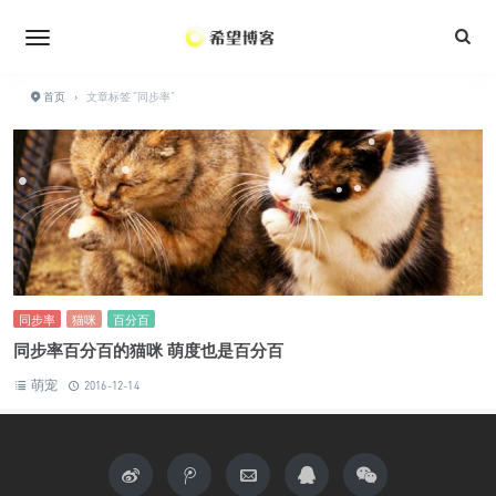
•
•
•
•
•
•
•
首页
›
文章标签 "同步率"
•
•
•
•
•
•
•
•
•
同步率
猫咪
百分百
同步率百分百的猫咪 萌度也是百分百
萌宠
2016-12-14