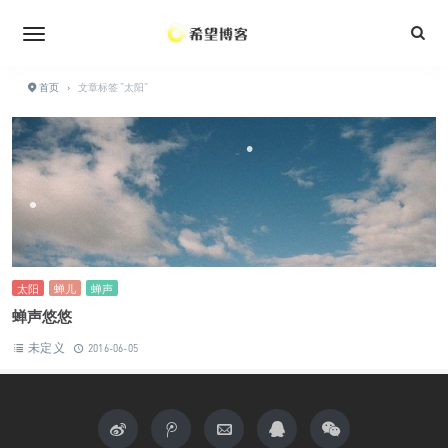
•
•
首页
›
文章标签 "太阳"
•
•
•
•
•
•
太阳
蝉儿
蝉声
蝉声悠悠
未定义
2016-06-05