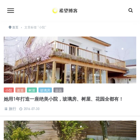
•
•
首页
›
文章标签 "小院"
•
•
•
•
•
•
•
•
•
•
•
•
•
小院
改造
树屋
玻璃房
远远
她用1年打造一座绝美小院，玻璃房、树屋、花园全都有！
•
旅行
2016-07-30
•