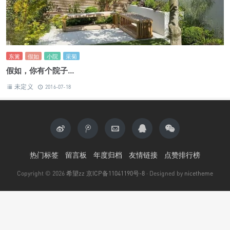
东篱
假如
小院
采菊
假如，你有个院子...
未定义
2016-07-18
热门标签
留言板
年度归档
友情链接
点赞排行榜
Copyright © 2026
希望zz
京ICP备11041190号-8
· Designed by
nicetheme