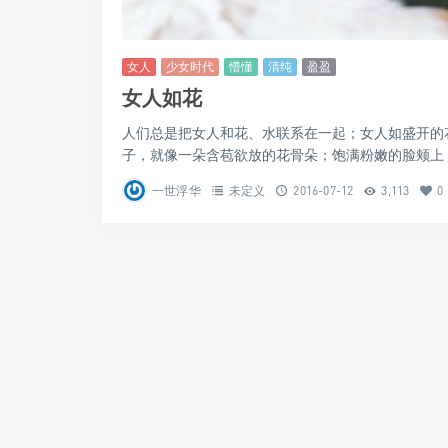
女人
少女时代
懵懂
清纯
盈盈
女人如花
人们总是把女人和花、水联系在一起；女人如盛开的
子，就像一朵含苞欲放的花骨朵；饱满粉嫩的脸颊上，透
一世浮华
未定义
2016-07-12
3,113
0