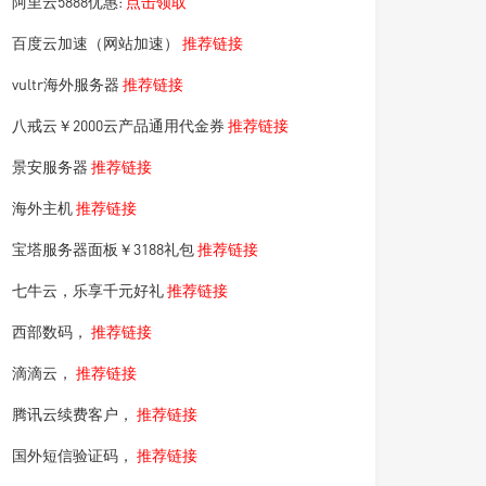
阿里云5888优惠:
点击领取
百度云加速（网站加速）
推荐链接
vultr海外服务器
推荐链接
八戒云￥2000云产品通用代金券
推荐链接
景安服务器
推荐链接
海外主机
推荐链接
宝塔服务器面板￥3188礼包
推荐链接
七牛云，乐享千元好礼
推荐链接
西部数码，
推荐链接
滴滴云，
推荐链接
腾讯云续费客户，
推荐链接
国外短信验证码，
推荐链接