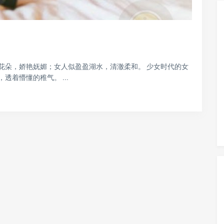
花朵，娇艳妩媚；女人似盈盈湖水，清澈柔和。 少女时代的女
着懵懂的稚气。 ...