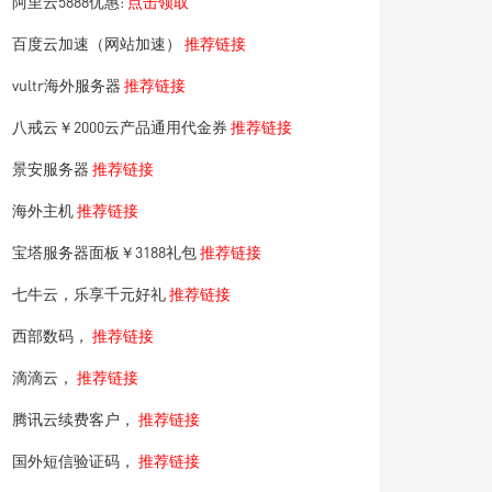
阿里云5888优惠:
点击领取
百度云加速（网站加速）
推荐链接
vultr海外服务器
推荐链接
八戒云￥2000云产品通用代金券
推荐链接
景安服务器
推荐链接
海外主机
推荐链接
宝塔服务器面板￥3188礼包
推荐链接
七牛云，乐享千元好礼
推荐链接
西部数码，
推荐链接
滴滴云，
推荐链接
腾讯云续费客户，
推荐链接
国外短信验证码，
推荐链接