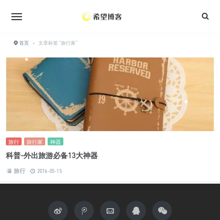
•
•
•
•
首页
›
文章标签 "旅行家"
•
•
•
•
•
旅行
旅行家
神器
科普-外出旅游必备13大神器
旅行
2016-05-15