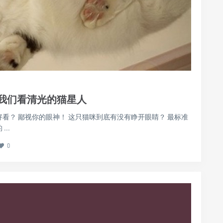
被我们看清光的猫星人
好看？ 鄙视你的眼神！ 这只猫咪到底有没有睁开眼睛？ 最标准
..
0