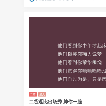
二货
星人
二货逗比出场秀 帅你一脸
看汪星人和喵星人这俩二货的的逗比出场秀，奥斯卡的
不过你，那我只能出绝招。哈哈! 据说周末起床的状态是