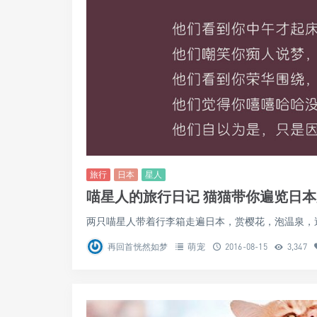
旅行
日本
星人
喵星人的旅行日记 猫猫带你遍览日本
两只喵星人带着行李箱走遍日本，赏樱花，泡温泉，逛海
再回首恍然如梦
萌宠
2016-08-15
3,347