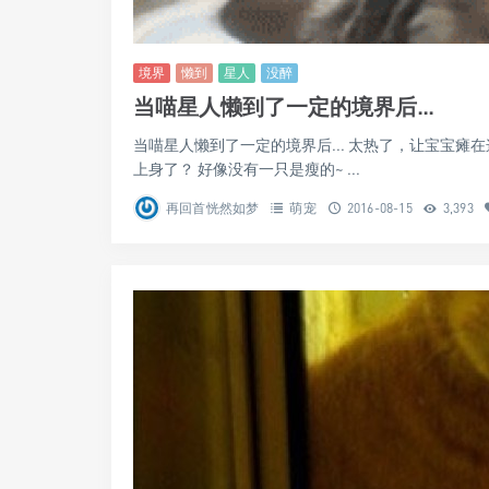
境界
懒到
星人
没醉
•
当喵星人懒到了一定的境界后...
当喵星人懒到了一定的境界后... 太热了，让宝宝瘫在
上身了？ 好像没有一只是瘦的~ ...
再回首恍然如梦
萌宠
2016-08-15
3,393