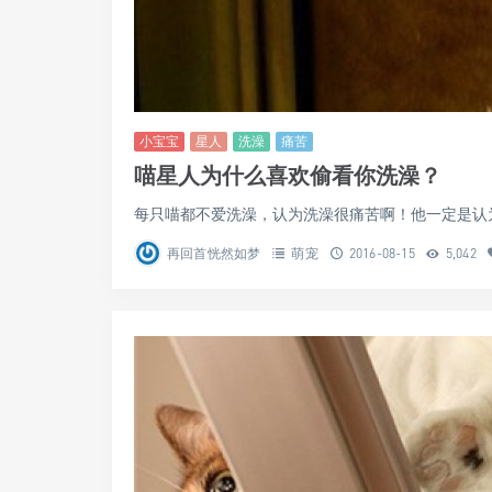
小宝宝
星人
洗澡
痛苦
喵星人为什么喜欢偷看你洗澡？
每只喵都不爱洗澡，认为洗澡很痛苦啊！他一定是认为
再回首恍然如梦
萌宠
2016-08-15
5,042