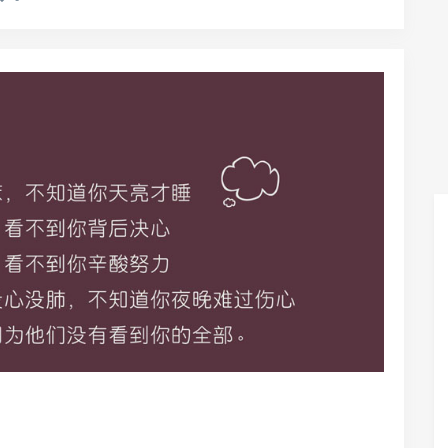
得主啊，演技杠杠的，帅你一脸!别笑趴，头发会掉! 既然打
这样子的。。 ...