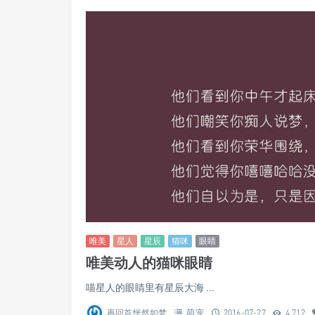
唯美
星人
星辰
猫咪
眼睛
唯美动人的猫咪眼睛
喵星人的眼睛里有星辰大海 ...
再回首恍然如梦
萌宠
2016-07-27
4,712