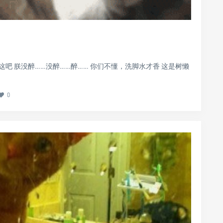
这吧 朕没醉……没醉……醉…… 你们不懂，洗脚水才香 这是树懒
0