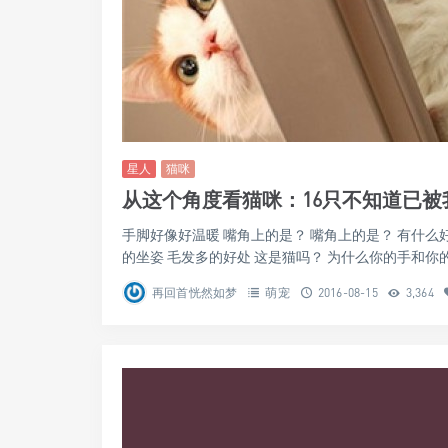
星人
猫咪
从这个角度看猫咪：16只不知道已
手脚好像好温暖 嘴角上的是？ 嘴角上的是？ 有什么
的坐姿 毛发多的好处 这是猫吗？ 为什么你的手和你的 .
再回首恍然如梦
萌宠
2016-08-15
3,364