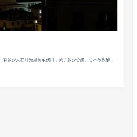
。有多少人在月光里荫蔽伤口，藏了多少心酸。心不敢夜醉，