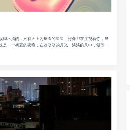
模糊不清的，只有天上闪烁着的星星，好像都在注视着你，当
是一个初夏的夜晚，在这淡淡的月光，淡淡的风中，紫薇 ...