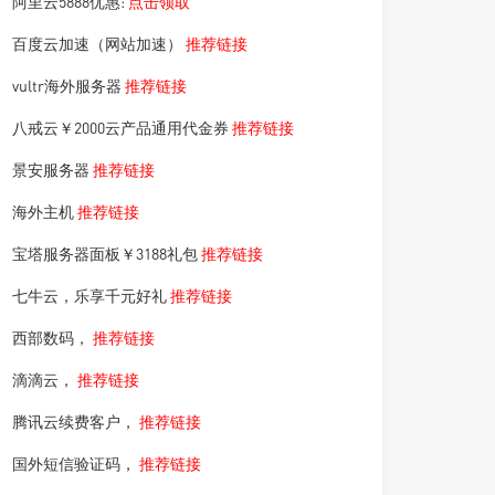
阿里云5888优惠:
点击领取
百度云加速（网站加速）
推荐链接
vultr海外服务器
推荐链接
八戒云￥2000云产品通用代金券
推荐链接
景安服务器
推荐链接
海外主机
推荐链接
宝塔服务器面板￥3188礼包
推荐链接
七牛云，乐享千元好礼
推荐链接
西部数码，
推荐链接
滴滴云，
推荐链接
腾讯云续费客户，
推荐链接
国外短信验证码，
推荐链接