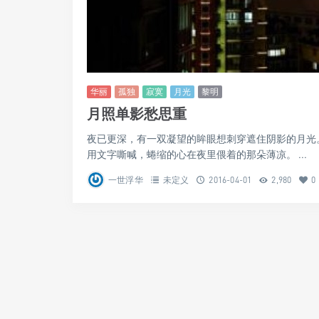
华丽
孤独
寂寞
月光
黎明
月照单影愁思重
夜已更深，有一双凝望的眸眼想刺穿遮住阴影的月光
用文字嘶喊，蜷缩的心在夜里偎着的那朵薄凉。 ...
一世浮华
未定义
2016-04-01
2,980
0