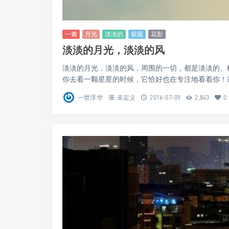
一瓣
月光
淡淡的
紫薇
花影
淡淡的月光，淡淡的风
淡淡的月光，淡淡的风，周围的一切，都是淡淡的、
你去看一颗星星的时候，它恰好也在专注地看着你！这
一世浮华
未定义
2016-07-09
2,843
0