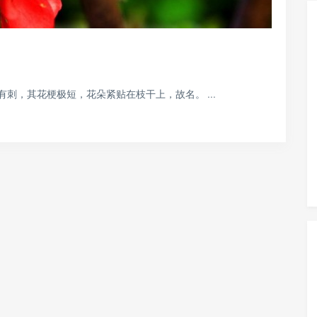
刺，其花梗极短，花朵紧贴在枝干上，故名。 ...