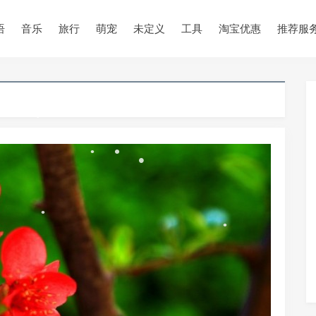
•
语
音乐
旅行
萌宠
未定义
工具
淘宝优惠
推荐服
•
•
•
•
•
•
•
•