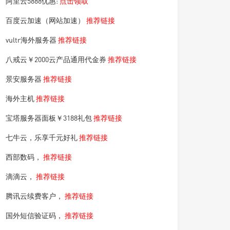
阿里云5888优惠:
点击领取
百度云加速（网站加速）
推荐链接
vultr海外服务器
推荐链接
八戒云￥2000云产品通用代金券
推荐链接
景安服务器
推荐链接
海外主机
推荐链接
宝塔服务器面板￥3188礼包
推荐链接
七牛云，乐享千元好礼
推荐链接
西部数码，
推荐链接
滴滴云，
推荐链接
腾讯云续费客户，
推荐链接
国外短信验证码，
推荐链接