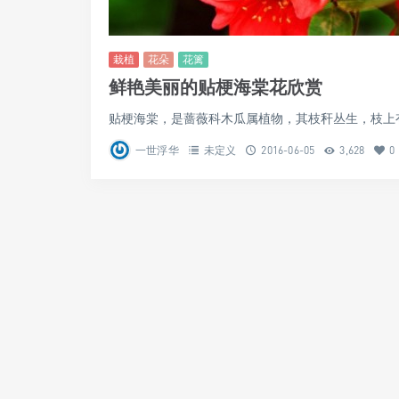
栽植
花朵
花篱
鲜艳美丽的贴梗海棠花欣赏
贴梗海棠，是蔷薇科木瓜属植物，其枝秆丛生，枝上有
一世浮华
未定义
2016-06-05
3,628
0