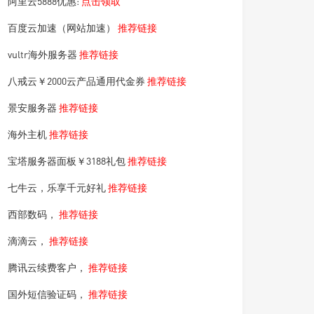
阿里云5888优惠:
点击领取
百度云加速（网站加速）
推荐链接
vultr海外服务器
推荐链接
八戒云￥2000云产品通用代金券
推荐链接
景安服务器
推荐链接
海外主机
推荐链接
宝塔服务器面板￥3188礼包
推荐链接
七牛云，乐享千元好礼
推荐链接
西部数码，
推荐链接
滴滴云，
推荐链接
腾讯云续费客户，
推荐链接
国外短信验证码，
推荐链接