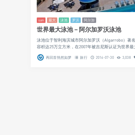
san
最大
泳池
罗沃
阿尔加
世界最大泳池－阿尔加罗沃泳池
泳池位于智利海滨城市阿尔加罗沃（Algarrobo）著名的旅游
容积达25万立方米，在2007年被吉尼斯认证为世界最大
再回首恍然如梦
旅行
2016-07-30
3,038