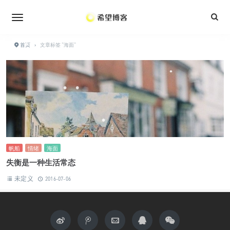
•
•
•
首页
›
文章标签 "海面"
•
•
•
•
•
•
帆船
情绪
海面
失衡是一种生活常态
未定义
2016-07-06