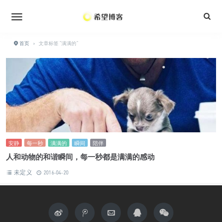
•
首页
›
文章标签 "满满的"
•
•
安静
每一秒
满满的
瞬间
陪伴
人和动物的和谐瞬间，每一秒都是满满的感动
未定义
2016-04-20