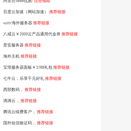
阿里云5888优惠:
点击领取
百度云加速（网站加速）
推荐链接
vultr海外服务器
推荐链接
八戒云￥2000云产品通用代金券
推荐链接
景安服务器
推荐链接
海外主机
推荐链接
宝塔服务器面板￥3188礼包
推荐链接
七牛云，乐享千元好礼
推荐链接
西部数码，
推荐链接
滴滴云，
推荐链接
腾讯云续费客户，
推荐链接
国外短信验证码，
推荐链接