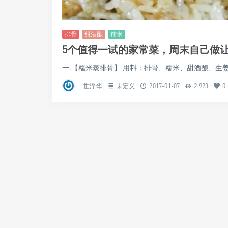
排骨
甜酒酿
糯米
5个值得一试的家常菜，周末自己做
一.【糯米蒸排骨】 用料：排骨、糯米、甜酒酿、生姜、
一世浮华
未定义
2017-01-07
2,923
0