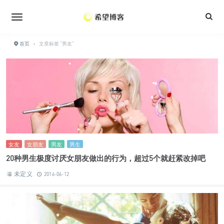
•
•
•
首页
›
文章标签 "男友"
•
•
•
•
•
•
•
•
•
•
•
•
女友
女朋友
男友
男生
20种男生极度讨厌女朋友做出的行为，超过5个就赶紧改掉吧
未定义
2016-06-12
•
•