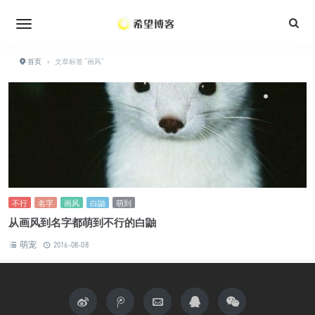
•
•
•
•
•
首页
›
文章标签 "画风"
•
•
不行
名字
画风
白鼬
萌到
从画风到名字都萌到不行的白鼬
萌宠
2016-08-08