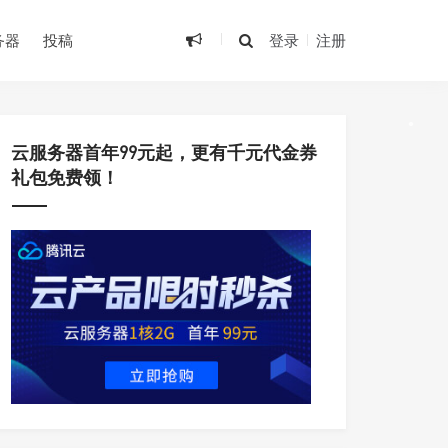
•
务器
投稿
登录
注册
•
•
云服务器首年99元起，更有千元代金券
•
礼包免费领！