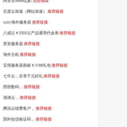
阿里云5888优惠:
点击领取
百度云加速（网站加速）
推荐链接
vultr海外服务器
推荐链接
八戒云￥2000云产品通用代金券
推荐链接
景安服务器
推荐链接
海外主机
推荐链接
宝塔服务器面板￥3188礼包
推荐链接
七牛云，乐享千元好礼
推荐链接
西部数码，
推荐链接
滴滴云，
推荐链接
腾讯云续费客户，
推荐链接
国外短信验证码，
推荐链接