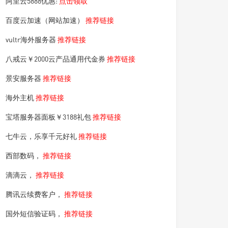
阿里云5888优惠:
点击领取
百度云加速（网站加速）
推荐链接
vultr海外服务器
推荐链接
八戒云￥2000云产品通用代金券
推荐链接
景安服务器
推荐链接
海外主机
推荐链接
宝塔服务器面板￥3188礼包
推荐链接
七牛云，乐享千元好礼
推荐链接
西部数码，
推荐链接
滴滴云，
推荐链接
腾讯云续费客户，
推荐链接
国外短信验证码，
推荐链接