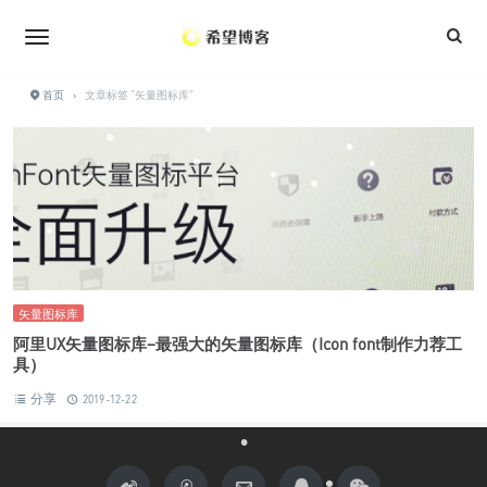
•
•
•
•
首页
›
文章标签 "矢量图标库"
•
•
•
•
•
•
•
•
•
•
•
•
•
•
•
•
矢量图标库
阿里UX矢量图标库–最强大的矢量图标库（Icon font制作力荐工
具）
分享
2019-12-22
•
•
•
•