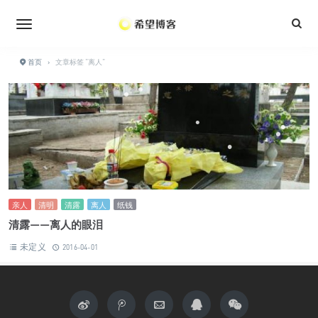
•
•
首页
›
文章标签 "离人"
•
•
•
•
•
•
•
亲人
清明
清露
离人
纸钱
清露——离人的眼泪
未定义
2016-04-01