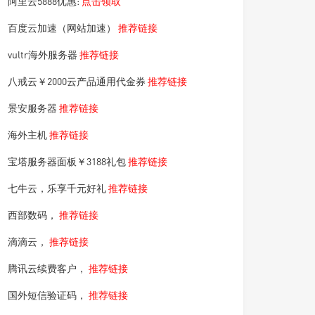
阿里云5888优惠:
点击领取
百度云加速（网站加速）
推荐链接
vultr海外服务器
推荐链接
八戒云￥2000云产品通用代金券
推荐链接
景安服务器
推荐链接
海外主机
推荐链接
宝塔服务器面板￥3188礼包
推荐链接
七牛云，乐享千元好礼
推荐链接
西部数码，
推荐链接
滴滴云，
推荐链接
腾讯云续费客户，
推荐链接
国外短信验证码，
推荐链接